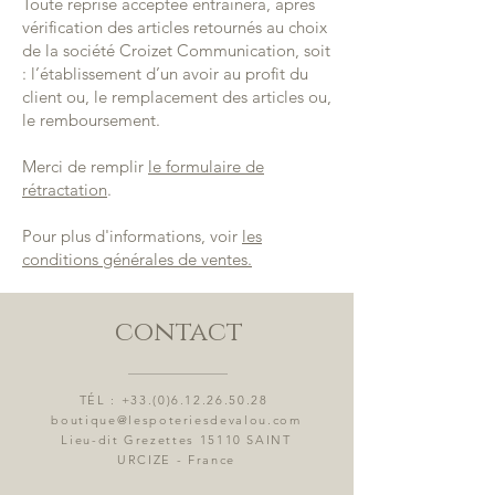
Toute reprise acceptée entraînera, après
vérification des articles retournés au choix
de la société Croizet Communication, soit
: l’établissement d’un avoir au profit du
client ou, le remplacement des articles ou,
le remboursement.
Merci de remplir
le formulaire de
rétractation
.
Pour plus d'informations, voir
les
conditions générales de ventes.
contact
TÉL :
+33.(0)6.12.26.50.28
boutique@lespoteriesdevalou.com
Lieu-dit Grezettes 15110 SAINT
URCIZE - France