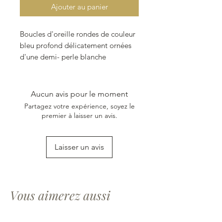
Ajouter au panier
Boucles d'oreille rondes de couleur
bleu profond délicatement ornées
d'une demi- perle blanche
(plastique) et agrémentées d'une
breloque ronde dorée.
Modèle unique fabriqué
Aucun avis pour le moment
entièrement à la main en argile
Partagez votre expérience, soyez le
blanche et verni pour protéger les
premier à laisser un avis.
couleurs.
Avec son fermoir très facile à
Laisser un avis
utiliser, ses boucles d'oreilles
colorées ne vous quitteront plus.
Monture créoles en plaquage or
18K.
Vous aimerez aussi
Disponible en acier inoxydable 304
qui ne noircit pas.
Taille du rond : 1,5 cm