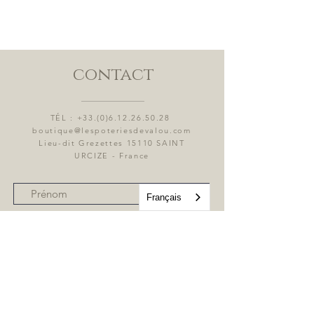
contact
TÉL :
+33.(0)6.12.26.50.28
boutique@lespoteriesdevalou.com
Lieu-dit Grezettes 15110 SAINT
URCIZE - France
Français