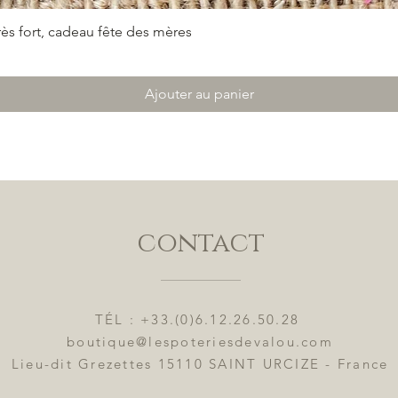
ès fort, cadeau fête des mères
Aperçu rapide
Ajouter au panier
contact
TÉL : +33.(0)6.12.26.50.28
boutique@lespoteriesdevalou.com
Lieu-dit Grezettes 15110 SAINT URCIZE - France