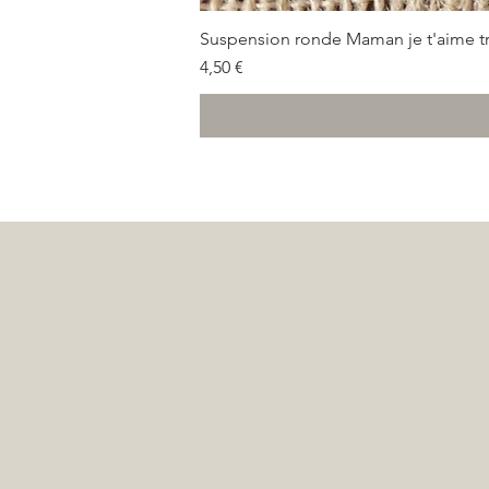
Suspension ronde Maman je t'aime tr
Prix
4,50 €