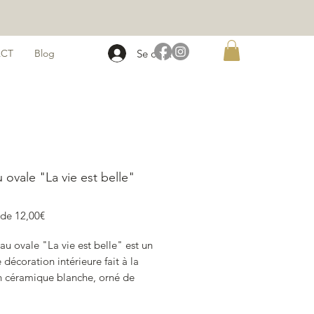
Se connecter
CT
Blog
 ovale "La vie est belle"
Prix
r de
12,00€
promotionnel
au ovale "La vie est belle" est un
 décoration intérieure fait à la
n céramique blanche, orné de
rouges et complété du message
est belle" apportant une touche