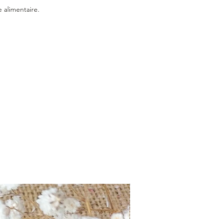
eaux sont équipés de pastilles en
 alimentaire.
pour protéger la surface de vos
s