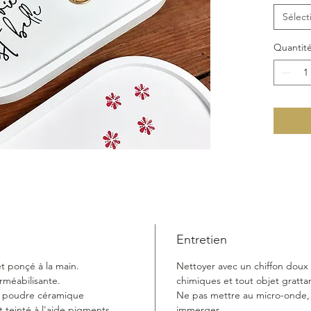
de posit
Sélect
Ce plate
Quantit
café et 
accueill
...
Son des
conviend
qu'il s'
modern
Offrez-l
en l'ajo
déco.
Entretien
et ponçé à la main.
Nettoyer avec un chiffon doux 
Dimensio
rméabilisante.
chimiques et tout objet gratta
(disponi
e poudre céramique
Ne pas mettre au micro-onde, n
 teinté à l'aide pigments
immerger